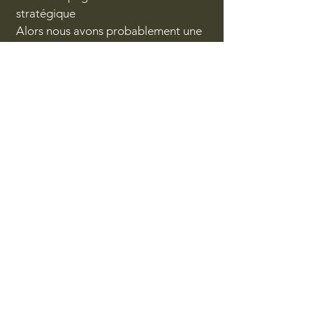
stratégique
Alors nous avons probablement une
conversation importante à avoir.
Planifions un échange stratégique
dès que vous serez prêts.